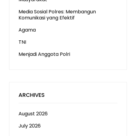
Media Sosial Polres: Membangun
Komunikasi yang Efektif
Agama
TNI
Menjadi Anggota Polri
ARCHIVES
August 2026
July 2026