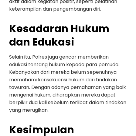
aktif dalam kegiatan positif, seperti pelatihan
keterampilan dan pengembangan diri.
Kesadaran Hukum
dan Edukasi
Selain itu, Polres juga gencar memberikan
edukasi tentang hukum kepada para pemuda.
Kebanyakan dari mereka belum sepenuhnya
memahami konsekuensi hukum dari tindakan
tawuran. Dengan adanya pemahaman yang baik
mengenai hukum, diharapkan mereka dapat
berpikir dua kali sebelum terlibat dalam tindakan
yang merugikan.
Kesimpulan