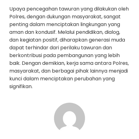
Upaya pencegahan tawuran yang dilakukan oleh
Polres, dengan dukungan masyarakat, sangat
penting dalam menciptakan lingkungan yang
aman dan kondusif. Melalui pendidikan, dialog,
dan kegiatan positif, diharapkan generasi muda
dapat terhindar dari perilaku tawuran dan
berkontribusi pada pembangunan yang lebih
baik. Dengan demikian, kerja sama antara Polres,
masyarakat, dan berbagai pihak lainnya menjadi
kunci dalam menciptakan perubahan yang
signifikan.