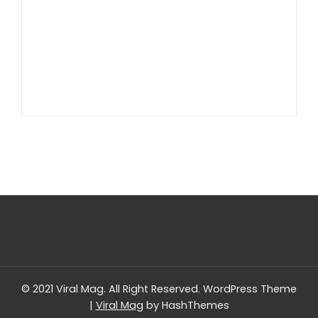
Slot Pulsa
Slot Bet Kecil
Slot Indosat
© 2021 Viral Mag. All Right Reserved.
WordPress Theme
|
Viral Mag
by HashThemes