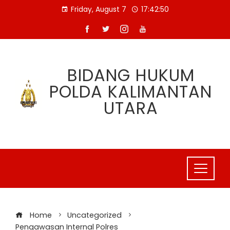
Skip
Friday, August 7
17:42:50
to
content
BIDANG HUKUM
POLDA KALIMANTAN
UTARA
Home
Uncategorized
Pengawasan Internal Polres