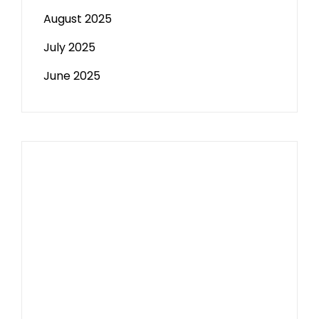
August 2025
July 2025
June 2025
Paito HK
Slot Tri
data sgp
Slot Deposit 5000
Pengeluaran Macau
Togel hongkong