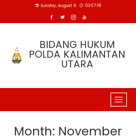
Skip
Sunday, August 9
03:57:19
to
content
BIDANG HUKUM
POLDA KALIMANTAN
UTARA
Month:
November