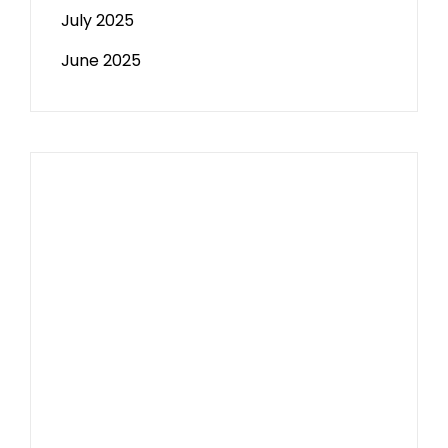
July 2025
June 2025
Paito HK
Slot Tri
data sgp
Slot Deposit 5000
Pengeluaran Macau
Togel hongkong
Data Macau