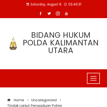
Skip
Saturday, August 8
03:46:32
to
content
BIDANG HUKUM
POLDA KALIMANTAN
UTARA
Home
Uncategorized
Tindak Lanjut Pengaduan Polres