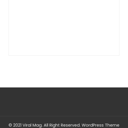
Slot Deposit Dana
Slot Pulsa
Slot Bet Kecil
Slot Indosat
© 2021 Viral Mag. All Right Reserved.
WordPress Theme