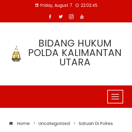
Skip
Friday, August 7
22:02:45
to
content
BIDANG HUKUM
POLDA KALIMANTAN
UTARA
Home
Uncategorized
Satuan Di Polres