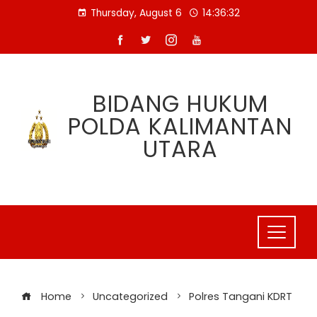
Skip
Thursday, August 6
14:36:33
to
content
BIDANG HUKUM
POLDA KALIMANTAN
UTARA
Home
Uncategorized
Polres Tangani KDRT