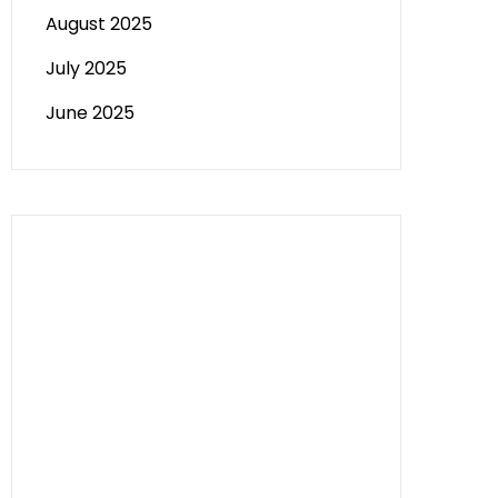
August 2025
July 2025
June 2025
Paito HK
Slot Tri
data sgp
Slot Deposit 5000
Pengeluaran Macau
Togel hongkong