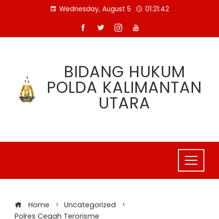
Skip
Wednesday, August 5
01:21:43
to
content
BIDANG HUKUM
POLDA KALIMANTAN
UTARA
Home
Uncategorized
Polres Cegah Terorisme