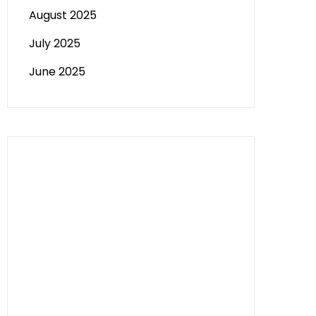
August 2025
July 2025
June 2025
Paito HK
Slot Tri
data sgp
Slot Deposit 5000
Pengeluaran Macau
Togel hongkong