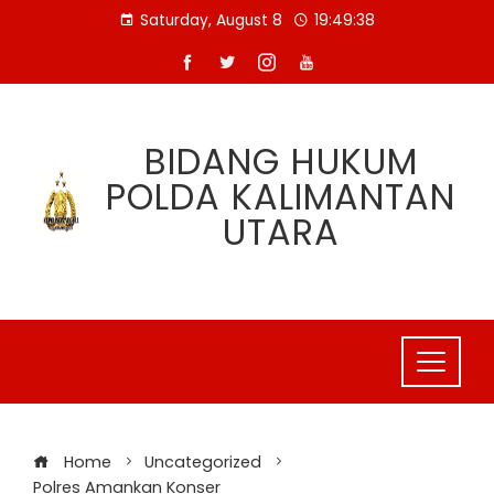
Skip
Saturday, August 8
19:49:38
to
content
BIDANG HUKUM
POLDA KALIMANTAN
UTARA
Home
Uncategorized
Polres Amankan Konser