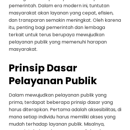
pemerintah. Dalam era modern ini, tuntutan
masyarakat akan layanan yang cepat, efisien,
dan transparan semakin meningkat. Oleh karena
itu, penting bagi pemerintah dan lembaga
terkait untuk terus berupaya mewujudkan
pelayanan publik yang memenuhi harapan
masyarakat.
Prinsip Dasar
Pelayanan Publik
Dalam mewujudkan pelayanan publik yang
prima, terdapat beberapa prinsip dasar yang
harus diterapkan. Pertama adalah aksesibilitas, di
mana setiap individu harus memiliki akses yang
mudah terhadap layanan publik. Misalnya,