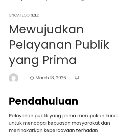
UNCATEGORIZED
Mewujudkan
Pelayanan Publik
yang Prima
March 18, 2026
Pendahuluan
Pelayanan publik yang prima merupakan kunci
untuk mencapai kepuasan masyarakat dan
meningkatkan kepercayaan terhadap