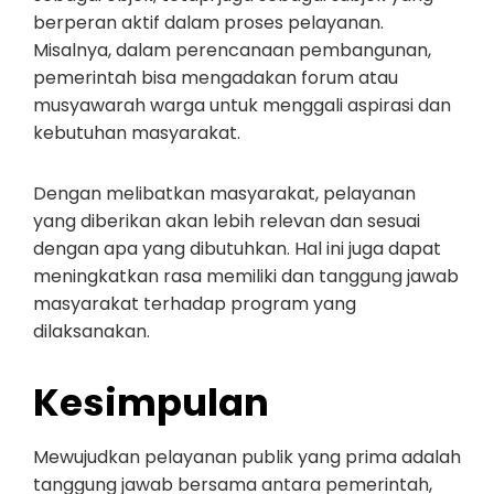
berperan aktif dalam proses pelayanan.
Misalnya, dalam perencanaan pembangunan,
pemerintah bisa mengadakan forum atau
musyawarah warga untuk menggali aspirasi dan
kebutuhan masyarakat.
Dengan melibatkan masyarakat, pelayanan
yang diberikan akan lebih relevan dan sesuai
dengan apa yang dibutuhkan. Hal ini juga dapat
meningkatkan rasa memiliki dan tanggung jawab
masyarakat terhadap program yang
dilaksanakan.
Kesimpulan
Mewujudkan pelayanan publik yang prima adalah
tanggung jawab bersama antara pemerintah,