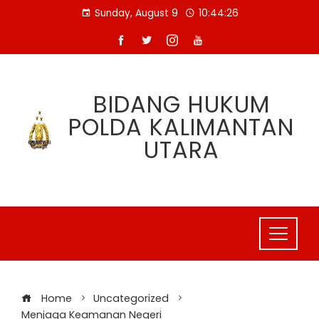
Skip
Sunday, August 9
10:44:26
to
content
BIDANG HUKUM
POLDA KALIMANTAN
UTARA
Home
Uncategorized
Menjaga Keamanan Negeri