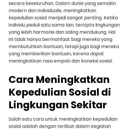
secara keseluruhan. Dalam dunia yang semakin
modern dan individualis, meningkatkan
kepedulian sosial menjadi sangat penting. Ketika
individu peduli satu sama lain, tercipta lingkungan
yang lebih harmonis dan saling mendukung. Hal
ini tidak hanya bermanfaat bagi mereka yang
membutuhkan bantuan, tetapi juga bagi mereka
yang memberikan bantuan, karena dapat
meningkatkan rasa empati dan koneksi sosial.
Cara Meningkatkan
Kepedulian Sosial di
Lingkungan Sekitar
Salah satu cara untuk meningkatkan kepedulian
sosial adalah dengan terlibat dalam kegiatan