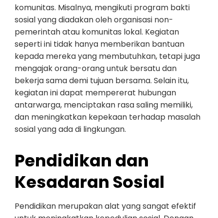
komunitas. Misalnya, mengikuti program bakti
sosial yang diadakan oleh organisasi non-
pemerintah atau komunitas lokal. Kegiatan
seperti ini tidak hanya memberikan bantuan
kepada mereka yang membutuhkan, tetapi juga
mengajak orang-orang untuk bersatu dan
bekerja sama demi tujuan bersama. Selain itu,
kegiatan ini dapat mempererat hubungan
antarwarga, menciptakan rasa saling memiliki,
dan meningkatkan kepekaan terhadap masalah
sosial yang ada di lingkungan.
Pendidikan dan
Kesadaran Sosial
Pendidikan merupakan alat yang sangat efektif