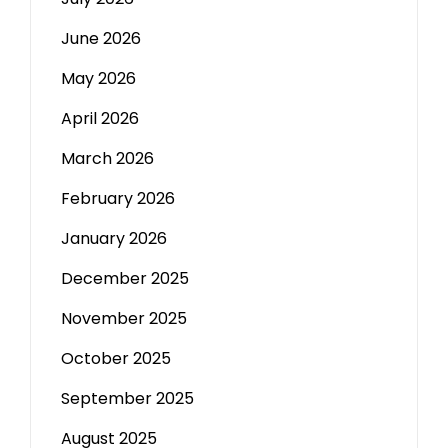
June 2026
May 2026
April 2026
March 2026
February 2026
January 2026
December 2025
November 2025
October 2025
September 2025
August 2025