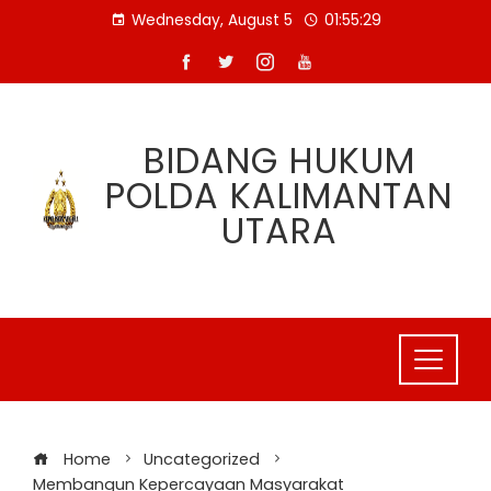
Skip
Wednesday, August 5
01:55:29
to
content
BIDANG HUKUM
POLDA KALIMANTAN
UTARA
Home
Uncategorized
Membangun Kepercayaan Masyarakat