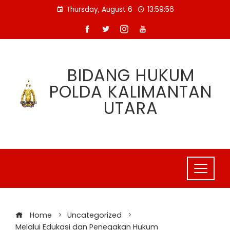
Skip
Thursday, August 6
13:59:56
to
content
BIDANG HUKUM
POLDA KALIMANTAN
UTARA
Home
Uncategorized
Melalui Edukasi dan Penegakan Hukum