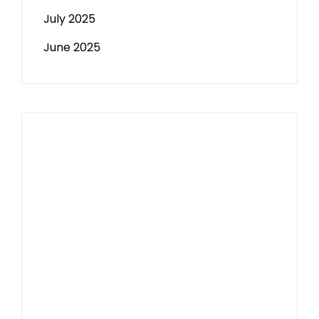
July 2025
June 2025
Paito HK
Slot Tri
data sgp
Slot Deposit 5000
Pengeluaran Macau
Togel hongkong
Data Macau