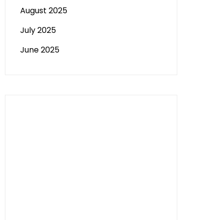
August 2025
July 2025
June 2025
Paito HK
Slot Tri
data sgp
Slot Deposit 5000
Pengeluaran Macau
Togel hongkong