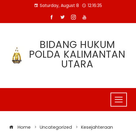
Skip
Saturday, August 8
12:16:36
to
content
BIDANG HUKUM
POLDA KALIMANTAN
UTARA
Home
Uncategorized
Kesejahteraan