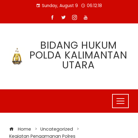
Skip
Sunday, August 9
06:12:18
to
content
BIDANG HUKUM
POLDA KALIMANTAN
UTARA
Home
Uncategorized
Kegiatan Pengamanan Polres