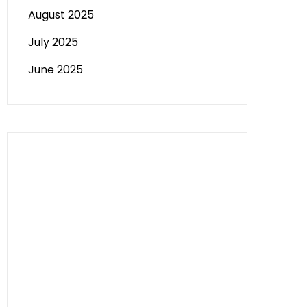
August 2025
July 2025
June 2025
Paito HK
Slot Tri
data sgp
Slot Deposit 5000
Pengeluaran Macau
Togel hongkong