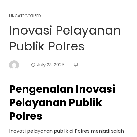
UNCATEGORIZED
Inovasi Pelayanan
Publik Polres
July 23, 2025
Pengenalan Inovasi
Pelayanan Publik
Polres
Inovasi pelayanan publik di Polres menjadi salah