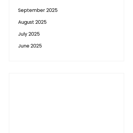
September 2025
August 2025
July 2025
June 2025
Paito HK
Slot Tri
data sgp
Slot Deposit 5000