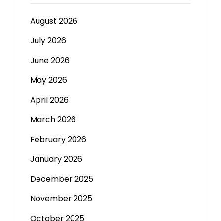
August 2026
July 2026
June 2026
May 2026
April 2026
March 2026
February 2026
January 2026
December 2025
November 2025
October 2025