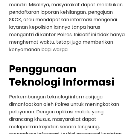
mandiri. Misalnya, masyarakat dapat melakukan
pendaftaran laporan kehilangan, pengajuan
SKCK, atau mendapatkan informasi mengenai
layanan kepolisian lainnya tanpa harus
mengantri di kantor Polres. Inisiatif ini tidak hanya
menghemat waktu, tetapi juga memberikan
kenyamanan bagi warga.
Penggunaan
Teknologi Informasi
Perkembangan teknologi informasi juga
dimanfaatkan oleh Polres untuk meningkatkan
pelayanan. Dengan aplikasi mobile yang
dirancang khusus, masyarakat dapat
melaporkan kejadian secara langsung,