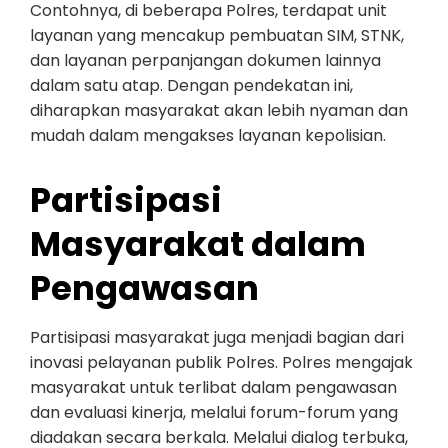
Contohnya, di beberapa Polres, terdapat unit
layanan yang mencakup pembuatan SIM, STNK,
dan layanan perpanjangan dokumen lainnya
dalam satu atap. Dengan pendekatan ini,
diharapkan masyarakat akan lebih nyaman dan
mudah dalam mengakses layanan kepolisian.
Partisipasi
Masyarakat dalam
Pengawasan
Partisipasi masyarakat juga menjadi bagian dari
inovasi pelayanan publik Polres. Polres mengajak
masyarakat untuk terlibat dalam pengawasan
dan evaluasi kinerja, melalui forum-forum yang
diadakan secara berkala. Melalui dialog terbuka,