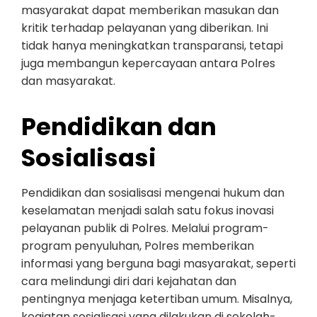
masyarakat dapat memberikan masukan dan
kritik terhadap pelayanan yang diberikan. Ini
tidak hanya meningkatkan transparansi, tetapi
juga membangun kepercayaan antara Polres
dan masyarakat.
Pendidikan dan
Sosialisasi
Pendidikan dan sosialisasi mengenai hukum dan
keselamatan menjadi salah satu fokus inovasi
pelayanan publik di Polres. Melalui program-
program penyuluhan, Polres memberikan
informasi yang berguna bagi masyarakat, seperti
cara melindungi diri dari kejahatan dan
pentingnya menjaga ketertiban umum. Misalnya,
kegiatan sosialisasi yang dilakukan di sekolah-