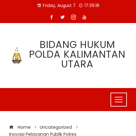
Skip
Friday, August 7
17:39:19
to
content
BIDANG HUKUM
POLDA KALIMANTAN
UTARA
Home
Uncategorized
Inovasi Pelayanan Publik Polres