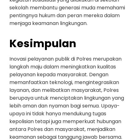
sekolah membantu generasi muda memahami
pentingnya hukum dan peran mereka dalam
menjaga keamanan lingkungan.
Kesimpulan
Inovasi pelayanan publik di Polres merupakan
langkah maju dalam meningkatkan kualitas
pelayanan kepada masyarakat. Dengan
memanfaatkan teknologi, mengintegrasikan
layanan, dan melibatkan masyarakat, Polres
berupaya untuk menciptakan lingkungan yang
lebih aman dan nyaman bagi semua. Upaya-
upaya ini tidak hanya mendukung tugas
kepolisian tetapi juga memperkuat hubungan
antara Polres dan masyarakat, menjadikan
keamanan sebagai tanggung jawab bersama.