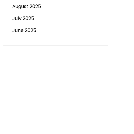
August 2025
July 2025
June 2025
Paito HK
Slot Tri
data sgp
Slot Deposit 5000
Pengeluaran Macau
Togel hongkong