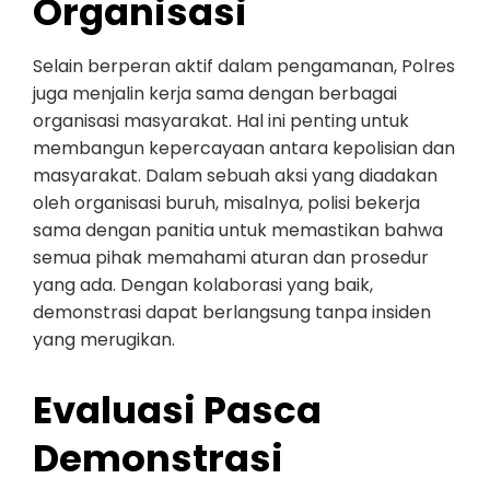
Organisasi
Selain berperan aktif dalam pengamanan, Polres
juga menjalin kerja sama dengan berbagai
organisasi masyarakat. Hal ini penting untuk
membangun kepercayaan antara kepolisian dan
masyarakat. Dalam sebuah aksi yang diadakan
oleh organisasi buruh, misalnya, polisi bekerja
sama dengan panitia untuk memastikan bahwa
semua pihak memahami aturan dan prosedur
yang ada. Dengan kolaborasi yang baik,
demonstrasi dapat berlangsung tanpa insiden
yang merugikan.
Evaluasi Pasca
Demonstrasi