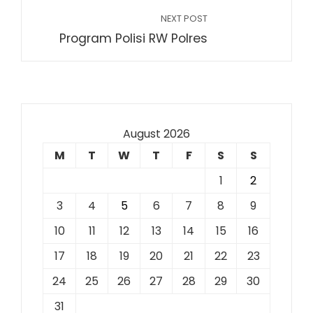
NEXT POST
Program Polisi RW Polres
August 2026
M
T
W
T
F
S
S
1
2
3
4
5
6
7
8
9
10
11
12
13
14
15
16
17
18
19
20
21
22
23
24
25
26
27
28
29
30
31