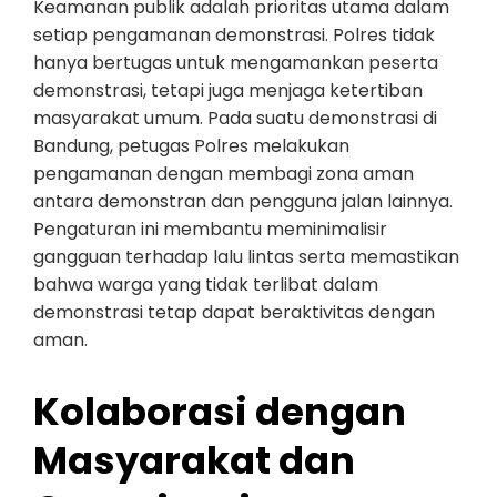
Keamanan publik adalah prioritas utama dalam
setiap pengamanan demonstrasi. Polres tidak
hanya bertugas untuk mengamankan peserta
demonstrasi, tetapi juga menjaga ketertiban
masyarakat umum. Pada suatu demonstrasi di
Bandung, petugas Polres melakukan
pengamanan dengan membagi zona aman
antara demonstran dan pengguna jalan lainnya.
Pengaturan ini membantu meminimalisir
gangguan terhadap lalu lintas serta memastikan
bahwa warga yang tidak terlibat dalam
demonstrasi tetap dapat beraktivitas dengan
aman.
Kolaborasi dengan
Masyarakat dan