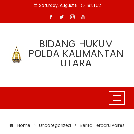
Skip
Saturday, August 8
18:51:03
to
content
BIDANG HUKUM
POLDA KALIMANTAN
UTARA
Home
Uncategorized
Berita Terbaru Polres