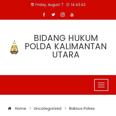
Skip
Friday, August 7
14:43:43
to
content
BIDANG HUKUM
POLDA KALIMANTAN
UTARA
Home
Uncategorized
Baksos Polres