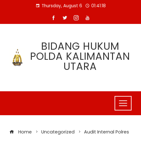
Skip
Thursday, August 6
01:41:18
to
content
BIDANG HUKUM
POLDA KALIMANTAN
UTARA
Home
Uncategorized
Audit Internal Polres