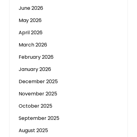
June 2026
May 2026
April 2026
March 2026
February 2026
January 2026
December 2025
November 2025
October 2025
September 2025
August 2025