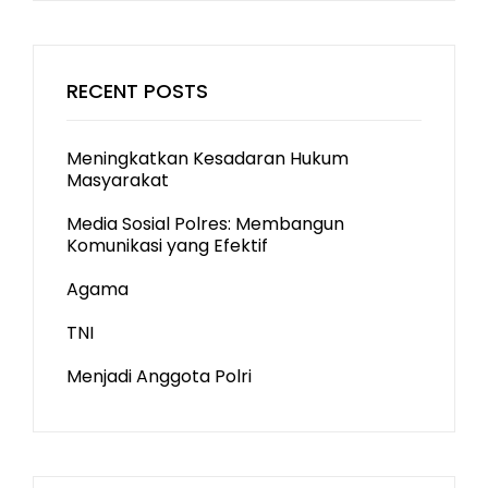
RECENT POSTS
Meningkatkan Kesadaran Hukum
Masyarakat
Media Sosial Polres: Membangun
Komunikasi yang Efektif
Agama
TNI
Menjadi Anggota Polri