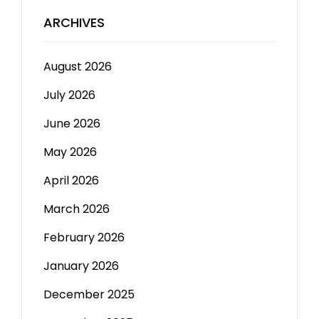
ARCHIVES
August 2026
July 2026
June 2026
May 2026
April 2026
March 2026
February 2026
January 2026
December 2025